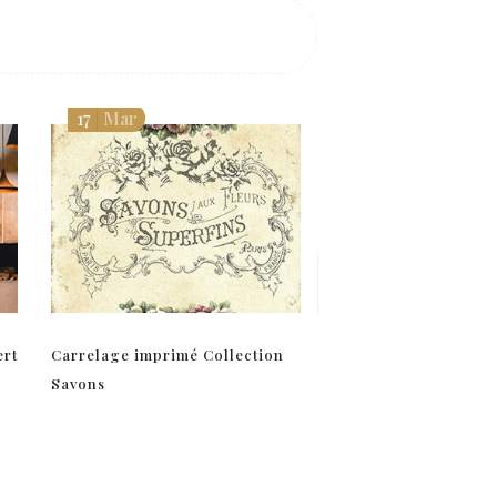
17
Mar
13
Fév
ert
Carrelage imprimé Collection
Plaques de portes
Savons
personnalisées