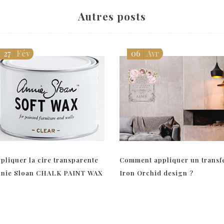
Autres posts
27
Fév
06
Avr
pliquer la cire transparente
Comment appliquer un transf
nnie Sloan CHALK PAINT WAX
Iron Orchid design ?