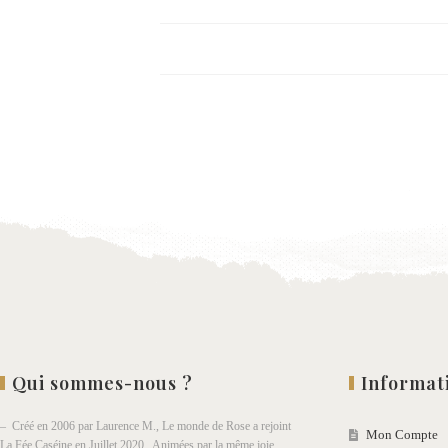
Qui sommes-nous ?
Informat
– Créé en 2006 par Laurence M., Le monde de Rose a rejoint
Mon Compte
La Fée Caséine en Juillet 2020. Animées par la même joie