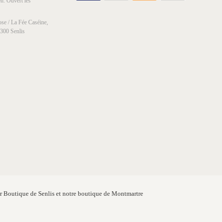
h. Ouvert les
se / La Fée Caséine,
0300 Senlis
er Boutique de Senlis et notre boutique de Montmartre