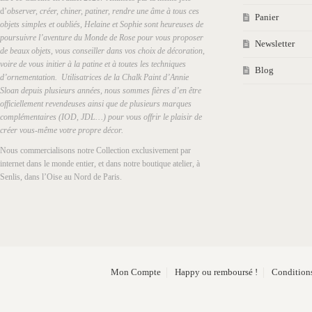
d’
observer, créer, chiner, patiner, rendre une âme à tous ces
Panier
objets simples et oubliés, Helaine et Sophie sont heureuses de
poursuivre l’aventure du Monde de Rose pour vous proposer
Newsletter
de beaux objets, vous conseiller dans vos choix de décoration,
voire de vous initier à la patine et à toutes les techniques
Blog
d’ornementation. Utilisatrices de la Chalk Paint d’Annie
Sloan depuis plusieurs années, nous sommes fières d’en être
officiellement revendeuses ainsi que de plusieurs marques
complémentaires (IOD, JDL…) pour vous offrir le plaisir de
créer vous-même votre propre décor.
Nous commercialisons notre Collection exclusivement par
internet dans le monde entier, et dans notre boutique atelier, à
Senlis, dans l’Oise au Nord de Paris.
Mon Compte
Happy ou remboursé !
Conditions