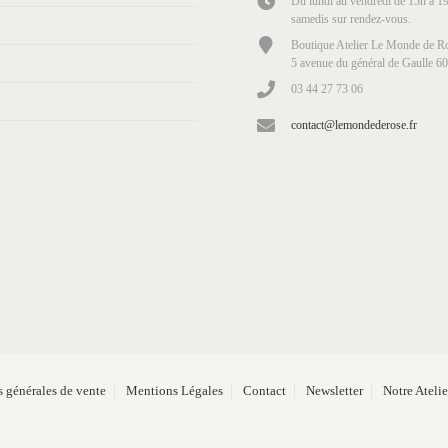
Du lundi au vendredi de 15h à 19
samedis sur rendez-vous.
Boutique Atelier Le Monde de Ro
5 avenue du général de Gaulle 6
03 44 27 73 06
contact@lemondederose.fr
 générales de vente
Mentions Légales
Contact
Newsletter
Notre Ateli