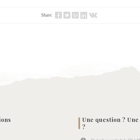
Share:
ions
Une question ? Une
?