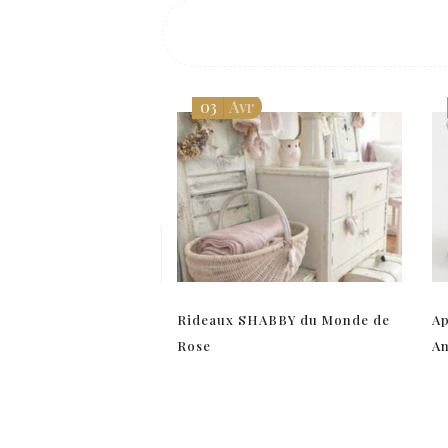
03
Avr
Rideaux SHABBY du Monde de
Ap
Rose
A