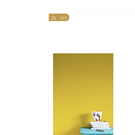
25
Avr