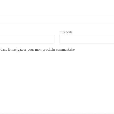
Site web
 dans le navigateur pour mon prochain commentaire.
Appliquer la cire transparente Annie Sloan CHALK PAINT WAX
Comment appliquer un transfert Iron Orchid design ?