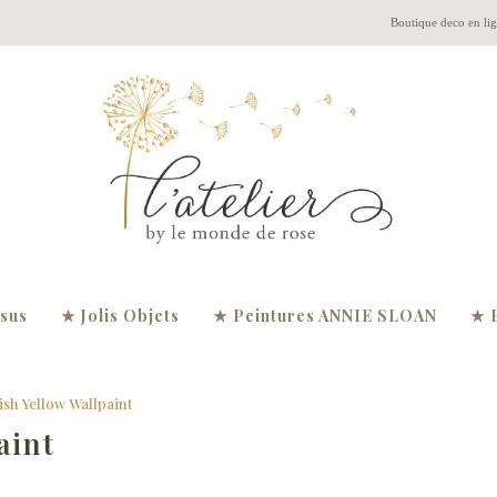
Boutique deco en li
ssus
★ Jolis Objets
★ Peintures ANNIE SLOAN
★ 
ish Yellow Wallpaint
aint