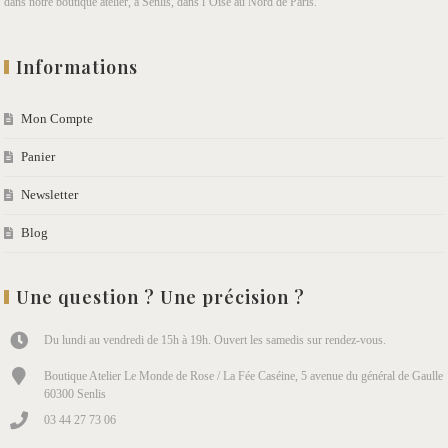
dans notre boutique atelier, à Senlis, dans l’Oise au Nord de Paris.
Informations
Mon Compte
Panier
Newsletter
Blog
Une question ? Une précision ?
Du lundi au vendredi de 15h à 19h. Ouvert les samedis sur rendez-vous.
Boutique Atelier Le Monde de Rose / La Fée Caséine, 5 avenue du général de Gaulle
60300 Senlis
03 44 27 73 06