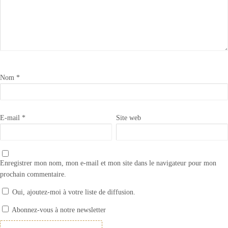
Nom
*
E-mail
*
Site web
Enregistrer mon nom, mon e-mail et mon site dans le navigateur pour mon
prochain commentaire.
Oui, ajoutez-moi à votre liste de diffusion.
Appliquer la cire foncée Annie Sloan SOFT WAX
Abonnez-vous à notre newsletter