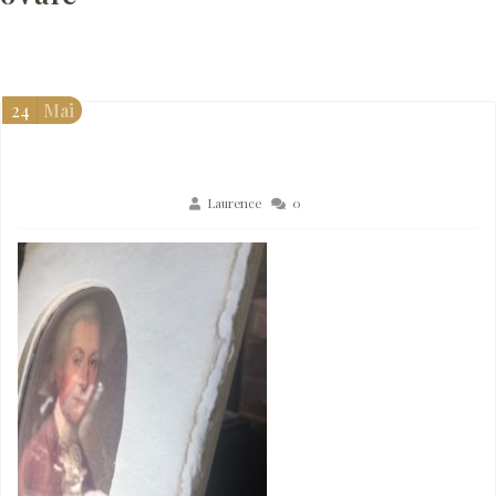
24
Mai
Laurence
0