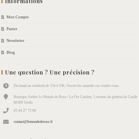
Informations
Mon Compte
Panier
Newsletter
Blog
Une question ? Une précision ?
Du lundi au vendredi de 15h à 19h. Ouvert les samedis sur rendez-vous.
Boutique Atelier Le Monde de Rose / La Fée Caséine, 5 avenue du général de Gaulle
60300 Senlis
03 44 27 73 06
contact@lemondederose.fr