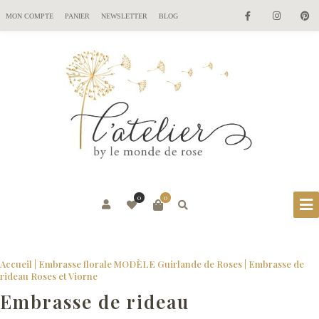
MON COMPTE
PANIER
NEWSLETTER
BLOG
0
0
Accueil
|
Embrasse florale MODÈLE Guirlande de Roses
|
Embrasse de
rideau Roses et Viorne
Embrasse de rideau