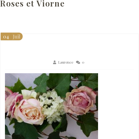
Roses et Viorne
04
Juil
Laurence
0