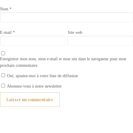
Nom
*
E-mail
*
Site web
Enregistrer mon nom, mon e-mail et mon site dans le navigateur pour mon
prochain commentaire.
Oui, ajoutez-moi à votre liste de diffusion.
Brise bise en lin blanc : Style campagne chic !
Abonnez-vous à notre newsletter