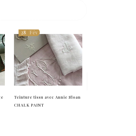
28
Fév
01
Mar
ge
Teinture tissu avec Annie Sloan
Appliquer le lacquer
CHALK PAINT
Sloan CHALK PAINT