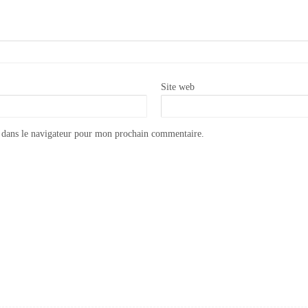
Site web
 dans le navigateur pour mon prochain commentaire.
Appliquer la peinture Annie Sloan CHALK PAINT sur du métal
Comment créer un look vintage