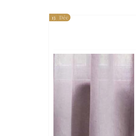
13
Déc