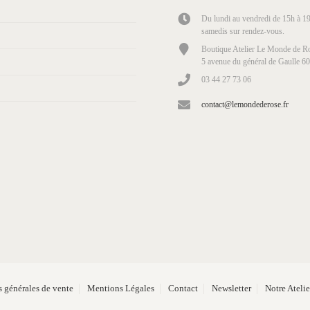
Du lundi au vendredi de 15h à 19
samedis sur rendez-vous.
Boutique Atelier Le Monde de Ro
5 avenue du général de Gaulle 6
03 44 27 73 06
contact@lemondederose.fr
 générales de vente
Mentions Légales
Contact
Newsletter
Notre Ateli