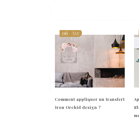
06
Avr
Comment appliquer un transfert
Ap
Iron Orchid design ?
Sl
mé