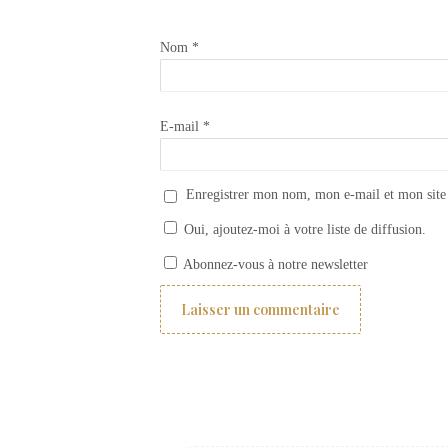
Nom
*
E-mail
*
Enregistrer mon nom, mon e-mail et mon site
Oui, ajoutez-moi à votre liste de diffusion.
Comment appliquer un transfert Iron Orchid design ?
Abonnez-vous à notre newsletter