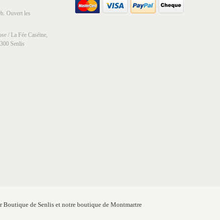
h. Ouvert les
se / La Fée Caséine,
0300 Senlis
er Boutique de Senlis et notre boutique de Montmartre