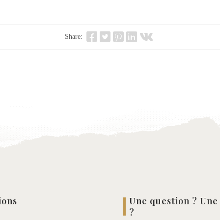
Share:
ions
Une question ? Une
?