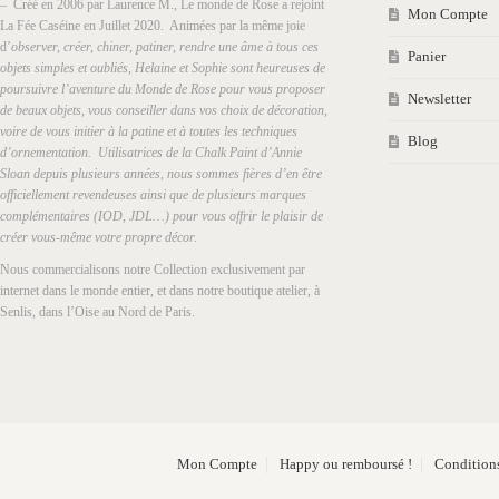
– Créé en 2006 par Laurence M., Le monde de Rose a rejoint
Mon Compte
La Fée Caséine en Juillet 2020. Animées par la même joie
d’
observer, créer, chiner, patiner, rendre une âme à tous ces
Panier
objets simples et oubliés, Helaine et Sophie sont heureuses de
poursuivre l’aventure du Monde de Rose pour vous proposer
Newsletter
de beaux objets, vous conseiller dans vos choix de décoration,
voire de vous initier à la patine et à toutes les techniques
Blog
d’ornementation. Utilisatrices de la Chalk Paint d’Annie
Sloan depuis plusieurs années, nous sommes fières d’en être
officiellement revendeuses ainsi que de plusieurs marques
complémentaires (IOD, JDL…) pour vous offrir le plaisir de
créer vous-même votre propre décor.
Nous commercialisons notre Collection exclusivement par
internet dans le monde entier, et dans notre boutique atelier, à
Senlis, dans l’Oise au Nord de Paris.
Mon Compte
Happy ou remboursé !
Conditions