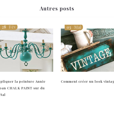
Autres posts
28
Fév
03
Mai
pliquer la peinture Annie
Comment créer un look vinta
oan CHALK PAINT sur du
tal