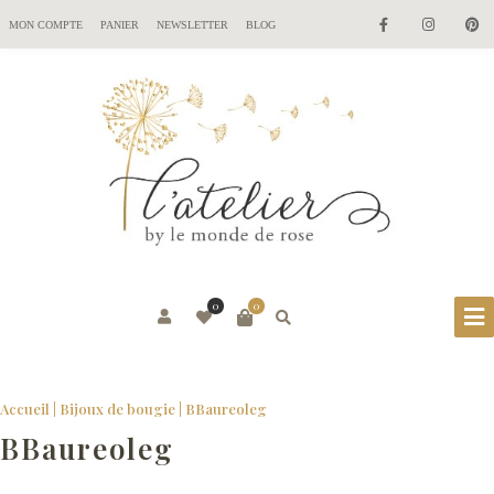
MON COMPTE
PANIER
NEWSLETTER
BLOG
0
0
Accueil
|
Bijoux de bougie
|
BBaureoleg
BBaureoleg