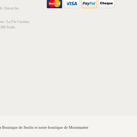
h. Ouvert les
se / La Fée Caséine,
0300 Senlis
er Boutique de Senlis et notre boutique de Montmartre