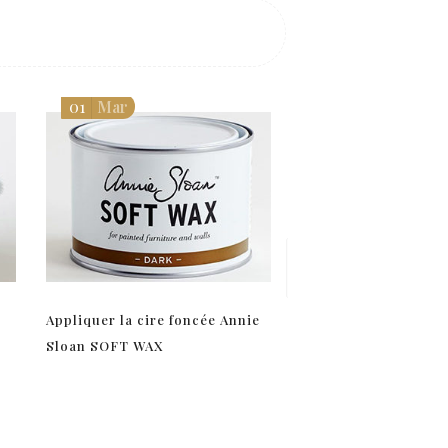
01
Mar
22
Mar
Appliquer la cire foncée Annie
Comptoir de famille
Sloan SOFT WAX