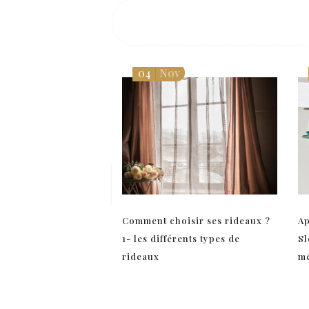
04
Nov
Comment choisir ses rideaux ?
Ap
1- les différents types de
Sl
rideaux
mé