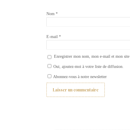
Nom
*
E-mail
*
Enregistrer mon nom, mon e-mail et mon site
Oui, ajoutez-moi à votre liste de diffusion.
Comment choisir ses rideaux ? 1- les différents types de rideaux
Abonnez-vous à notre newsletter