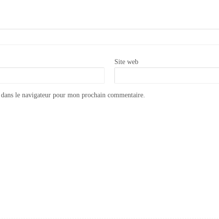
Site web
 dans le navigateur pour mon prochain commentaire.
Appliquer la peinture Annie Sloan CHALK PAINT sur du métal
Appliquer le lacquer Annie Sloan CHALK PAINT