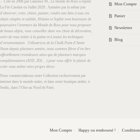
– Créé en 2006 par Laurence M., Le monde de Rose a rejoint
Mon Compte
La Fée Caséine en Juillet 2020. Animées par la même joie
d’
observer, créer, chiner, patiner, rendre une âme à tous ces
Panier
objets simples et oubliés, Helaine et Sophie sont heureuses de
poursuivre l’aventure du Monde de Rose pour vous proposer
Newsletter
de beaux objets, vous conseiller dans vos choix de décoration,
voire de vous initier à la patine et à toutes les techniques
Blog
d’ornementation. Utilisatrices de la Chalk Paint d’Annie
Sloan depuis plusieurs années, nous sommes fières d’en être
officiellement revendeuses ainsi que de plusieurs marques
complémentaires (IOD, JDL…) pour vous offrir le plaisir de
créer vous-même votre propre décor.
Nous commercialisons notre Collection exclusivement par
internet dans le monde entier, et dans notre boutique atelier, à
Senlis, dans l’Oise au Nord de Paris.
Mon Compte
Happy ou remboursé !
Conditions