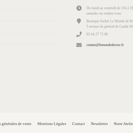
Du lundi au vendredi de 15h à 19
samedis sur rendez-vous.
Boutique Atelier Le Monde de Ro
5 avenue du général de Gaulle 6
03 44 27 73 06
contact@lemondederose.fr
 générales de vente
Mentions Légales
Contact
Newsletter
Notre Ateli