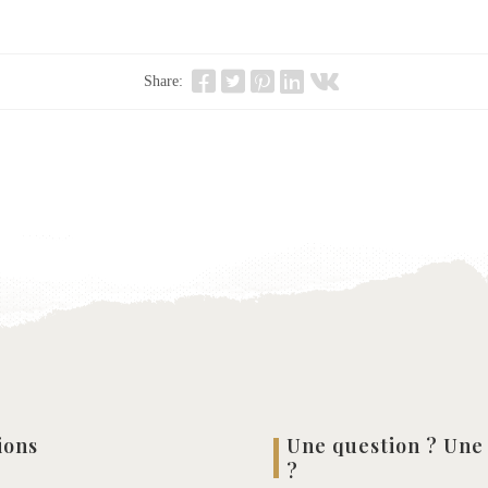
Share:
ions
Une question ? Une
?