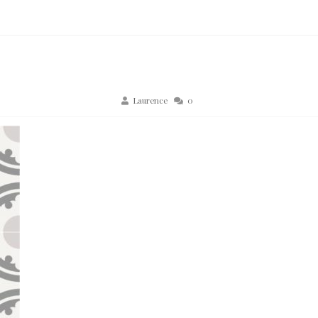
Laurence
0