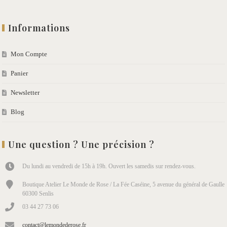
Informations
Mon Compte
Panier
Newsletter
Blog
Une question ? Une précision ?
Du lundi au vendredi de 15h à 19h. Ouvert les samedis sur rendez-vous.
Boutique Atelier Le Monde de Rose / La Fée Caséine, 5 avenue du général de Gaulle
60300 Senlis
03 44 27 73 06
contact@lemondederose.fr