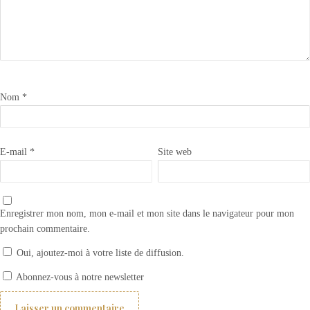
Nom
*
E-mail
*
Site web
Enregistrer mon nom, mon e-mail et mon site dans le navigateur pour mon
prochain commentaire.
Oui, ajoutez-moi à votre liste de diffusion.
Comment choisir ses rideaux ? 2 – les différents montages de rideaux
Abonnez-vous à notre newsletter